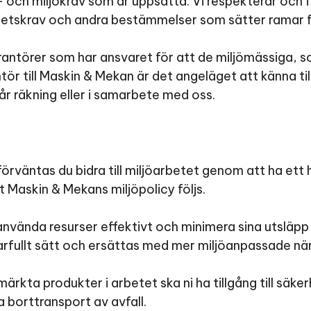
 och miljökrav som är uppsatta. Vi respekterar och f
hetskrav och andra bestämmelser som sätter ramar f
rantörer som har ansvaret för att de miljömässiga, s
ntör till Maskin & Mekan är det angeläget att känna til
vår räkning eller i samarbete med oss.
förväntas du bidra till miljöarbetet genom att ha ett
t Maskin & Mekans miljöpolicy följs.
vända resurser effektivt och minimera sina utsläpp 
rfullt sätt och ersättas med mer miljöanpassade när 
rkta produkter i arbetet ska ni ha tillgång till säke
a borttransport av avfall.