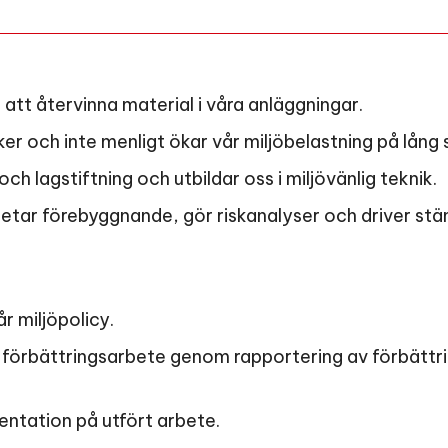
 att återvinna material i våra anläggningar.
ker och inte menligt ökar vår miljöbelastning på lång s
 och lagstiftning och utbildar oss i miljövänlig teknik.
rbetar förebyggnande, gör riskanalyser och driver stä
år miljöpolicy.
s förbättringsarbete genom rapportering av förbättr
ntation på utfört arbete.