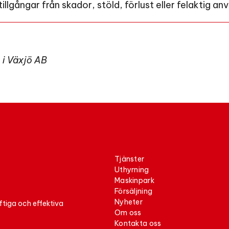
lgångar från skador, stöld, förlust eller felaktig an
 i Växjö AB
tjänster
uthyrning
maskinpark
försäljning
nyheter
ftiga och effektiva
om oss
kontakta oss