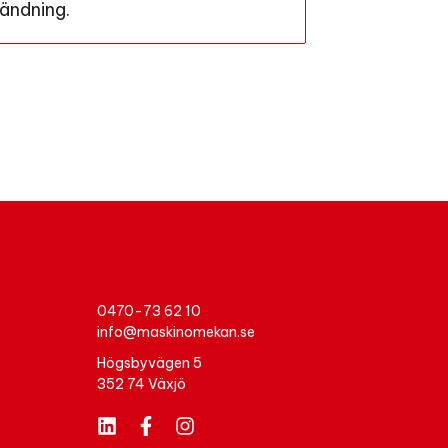
vändning.
0470-73 62 10
info@maskinomekan.se
Högsbyvägen 5
352 74 Växjö