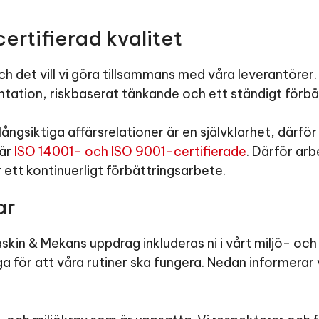
rtifierad kvalitet
h det vill vi göra tillsammans med våra leverantörer. 
tation, riskbaserat tänkande och ett ständigt förbä
långsiktiga affärsrelationer är en självklarhet, därför
 är
ISO 14001- och ISO 9001-certifierade
. Därför arb
r ett kontinuerligt förbättringsarbete.
ar
skin & Mekans uppdrag inkluderas ni i vårt miljö- oc
a för att våra rutiner ska fungera. Nedan informerar 