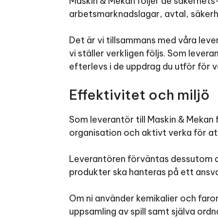
Maskin & Mekan följer de säkerhets-
arbetsmarknadslagar, avtal, säker
Det är vi tillsammans med våra leve
vi ställer verkligen följs. Som levera
efterlevs i de uppdrag du utför för 
Effektivitet och miljö
Som leverantör till Maskin & Mekan 
organisation och aktivt verka för at
Leverantören förväntas dessutom an
produkter ska hanteras på ett ansva
Om ni använder kemikalier och faromä
uppsamling av spill samt själva ordn