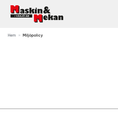
Hoppa
till
innehåll
Hem
»
Miljöpolicy