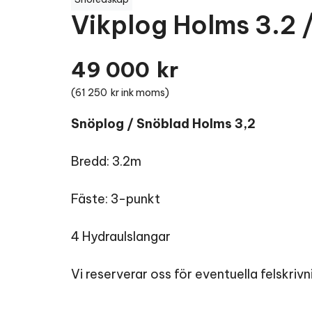
Vikplog Holms 3.2 
49 000
kr
(
61 250
kr ink moms)
Snöplog / Snöblad Holms 3,2
Bredd: 3.2m
Fäste: 3-punkt
4 Hydraulslangar
Vi reserverar oss för eventuella felskrivn