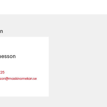
on
esson
 25
son@maskinomekan.se