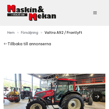
Hoppa
till
Meny
innehåll
Hem
»
Försäljning
»
Valtra A92 / Frontlyft
Tillbaka till annonserna