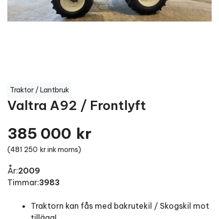
Traktor / Lantbruk
Valtra A92 / Frontlyft
385 000
kr
(
481 250
kr ink moms)
År:
2009
Timmar:
3983
Traktorn kan fås med bakrutekil / Skogskil mot
tillägg!