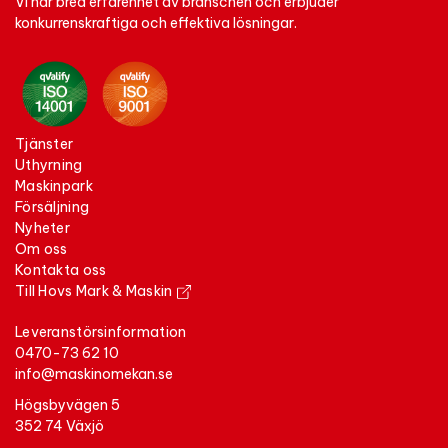
Vi har bred erfarenhet av branschen och erbjuder
konkurrenskraftiga och effektiva lösningar.
tjänster
uthyrning
maskinpark
försäljning
nyheter
om oss
kontakta oss
Till Hovs Mark & Maskin
Leveranstörsinformation
0470-73 62 10
info@maskinomekan.se
Högsbyvägen 5
352 74 Växjö