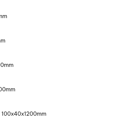
0mm
mm
200mm
1200mm
lar 100x40x1200mm