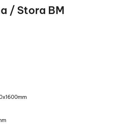
ma / Stora BM
x60x1600mm
0mm