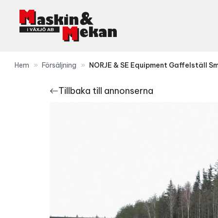
Hoppa
till
innehåll
Hem
»
Försäljning
»
NORJE & SE Equipment Gaffelställ Sm
Tillbaka till annonserna