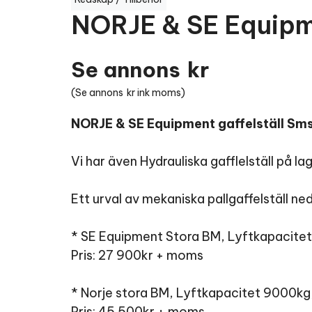
NORJE & SE Equipme
Se annons
kr
(
Se annons
kr ink moms)
NORJE & SE Equipment gaffelställ Sms
Vi har även Hydrauliska gafflelställ på lag
Ett urval av mekaniska pallgaffelställ ne
* SE Equipment Stora BM, Lyftkapacit
Pris: 27 900kr + moms
* Norje stora BM, Lyftkapacitet 9000
Pris: 45 500kr + moms