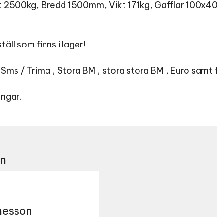
t 2500kg, Bredd 1500mm, Vikt 171kg, Gafflar 100
täll som finns i lager!
 Sms / Trima , Stora BM , stora stora BM , Euro samt 
ingar.
on
esson