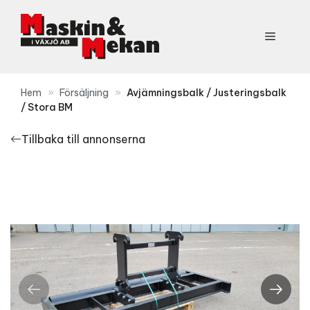
Hoppa
till
Meny
innehåll
Hem
»
Försäljning
»
Avjämningsbalk / Justeringsbalk
/ Stora BM
Tillbaka till annonserna