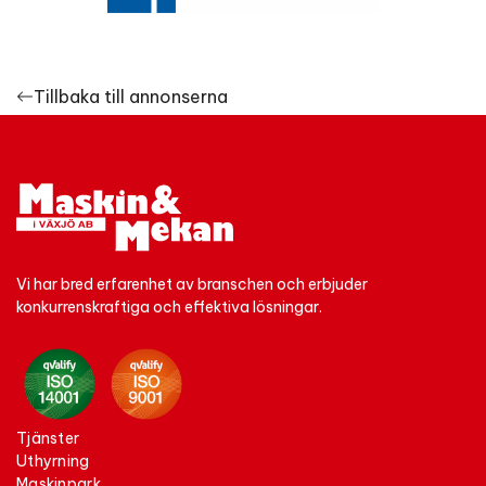
Tillbaka till annonserna
Vi har bred erfarenhet av branschen och erbjuder
konkurrenskraftiga och effektiva lösningar.
tjänster
uthyrning
maskinpark